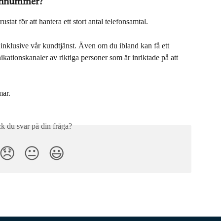
fonnummer?
stat för att hantera ett stort antal telefonsamtal.
inklusive vår kundtjänst. Även om du ibland kan få ett 
kationskanaler av riktiga personer som är inriktade på att 
mar.
ck du svar på din fråga?
😞
😐
😃